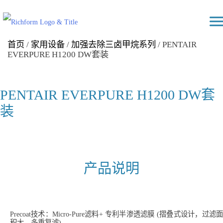
Skip
Richform
to
content
首页
/
家用设备
/
加强去除三卤甲烷系列
/ PENTAIR
EVERPURE H1200 DW套装
PENTAIR EVERPURE H1200 DW套
装
产品说明
Precoat技术：Micro-Pure滤料+ 专利半渗透滤膜 (摺叠式设计，过滤面
积大，多重复滤)