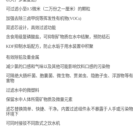
可过滤小至0.5微米（二万份之一厘米）的颗粒
加强去除三卤甲烷等挥发性有机物(VOCs)
双滤芯设计，高效过滤功能
含食用级复磷酸盐，可抑制矿物质在水中结聚，预防结石
KDF抑制水垢配方，防止水垢于用水装置中积聚
有效除铅及重金属
减少氯的口感和气味以及其他可能影响饮料口感的污染物
可隔绝大肠杆菌、胞囊菌、微生物、贾弟虫、隐胞子虫、浮游物等有
害物
过滤水中的微塑料
保留水中人体所需矿物质及微量元素
滤芯替换简单、快捷、干净。内置过滤组件永不暴露于人手或污染物
环境下
可同时接驳不同款式之饮水机