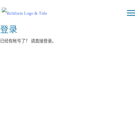
Skip
Richform
to
content
登录
已经有帐号了？ 请直接登录。
用户名或电子邮件
密码
保持登录状态