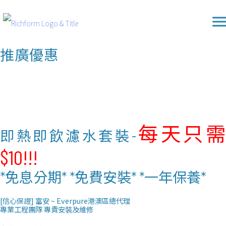
Skip
Richform
to
content
推廣優惠
每天只
即熱即飲濾水套裝-
$10!!!
*免息分期* *免費安裝*
*一年保養*
[信心保證] 富安 ~ Everpure港澳區總代理
專業工程團隊 專責安裝及維修