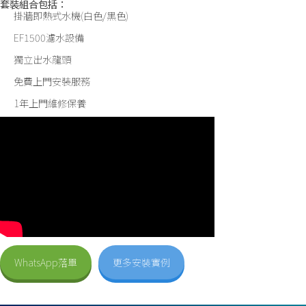
套裝組合包括：
掛牆即熱式水機(白色/黑色)
EF1500濾水設備
獨立出水龍頭
免費上門安裝服務
1年上門維修保養
WhatsApp落單
更多安裝實例