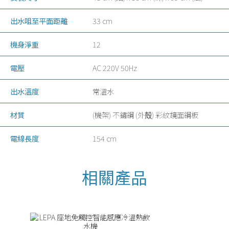
出水咀至平面距離
33 cm
機身淨重
12
電壓
AC 220V 50Hz
出水溫度
常溫水
材質
(機架) 不鏽鋼 (外殻) 彩紋鏡面鋼板
電線長度
154 cm