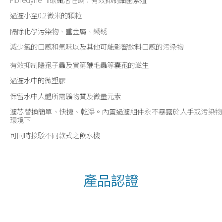
過濾小至0.2微米的顆粒
隔除化學污染物、重金屬、鐵銹
減少氯的口感和氣味以及其他可能影響飲料口感的污染物
有效抑制隱孢子蟲及賈第鞭毛蟲等囊孢的滋生
過濾水中的微塑膠
保留水中人體所需礦物質及微量元素
濾芯替換簡單、快捷、乾淨。內置過濾組件永不暴露於人手或污染物
環境下
可同時接駁不同款式之飲水機
產品認證