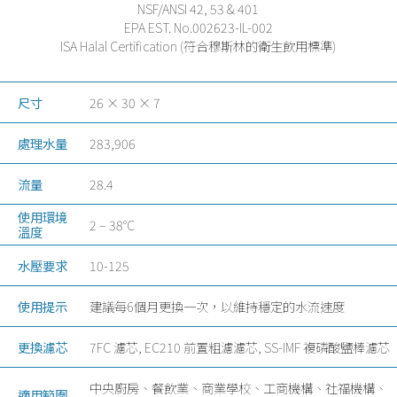
NSF/ANSI 42, 53 & 401
EPA EST. No.002623-IL-002
ISA Halal Certification (符合穆斯林的衛生飲用標準)
尺寸
26 × 30 × 7
處理水量
283,906
流量
28.4
使用環境
2 – 38°C
溫度
水壓要求
10-125
使用提示
建議每6個月更換一次，以維持穩定的水流速度
更換濾芯
7FC 濾芯, EC210 前置粗濾濾芯, SS-IMF 複磷酸鹽棒濾芯
中央廚房、餐飲業、商業學校、工商機構、社福機構、
適用範圍