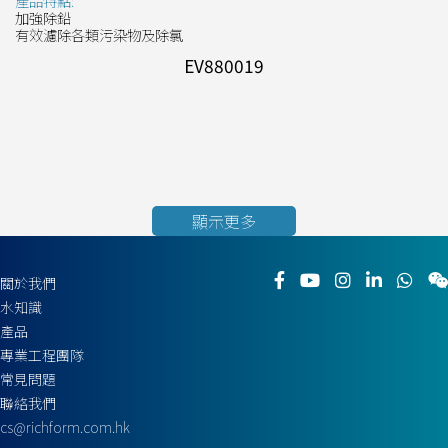
產品特點:
加強除鉛
有效濾除各類污染物及除氯
EV880019
顯示更多
關於我們
水知識
產品
專業工程團隊
常見問題
聯絡我們
cs@richform.com.hk