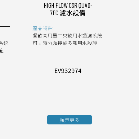
HIGH FLOW CSR QUAD-
7FC 濾水設備
產品特點:
餐飲高用量中央飲用水過濾系統
系統
可同時分類接駁多部用水設施
施
EV932974
顯示更多