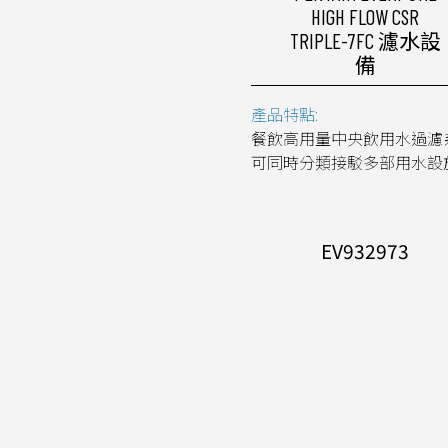
HIGH FLOW CSR
TRIPLE-7FC 濾水設
備
產品特點:
餐飲高用量中央飲用水過濾
可同時分類接駁多部用水設
EV932973