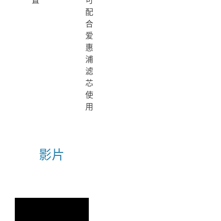
置
可
配
合
爱
惠
浦
滤
芯
使
用
影片