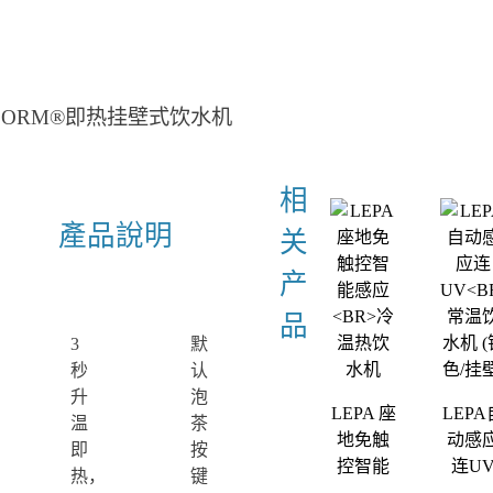
CHFORM®即热挂壁式饮水机
產品說明
3
默
秒
认
升
泡
LEPA 座
LEPA
温
茶
地免触
动感
即
按
控智能
连U
热，
键
感应
常温