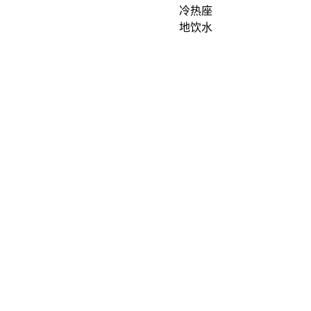
冷热座
银
地饮水
)
机（热
水:10公
升，冷
水:8公
升，白
色）