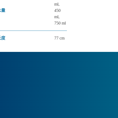
ml,
水量
450
ml,
750 ml
长度
77 cm