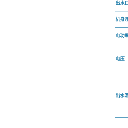
出水
机身
电功
电压
出水