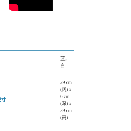
蓝，
白
29 cm
(阔) x
6 cm
尺寸
(深) x
39 cm
(高)