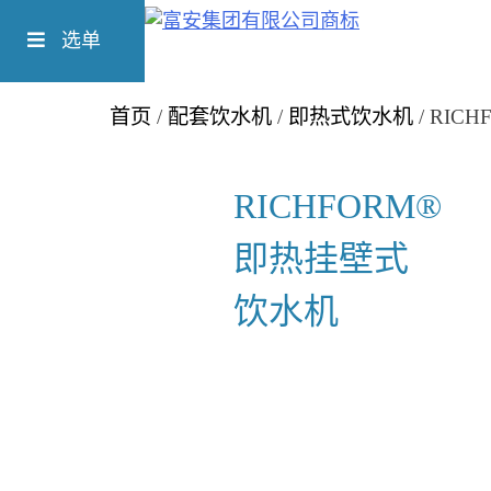
Skip
Richform
to
选单
content
首页
/
配套饮水机
/
即热式饮水机
/ RI
RICHFORM®
即热挂壁式
饮水机