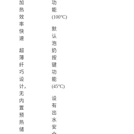
加
功
冷温热
水机 (
热
能
饮水机
色/挂壁
效
(100°C)
率
默
快
认
速
泡
超
奶
薄
按
纤
键
巧
功
设
能
计，
(45°C)
无
设
内
有
置
出
预
水
热
安
储