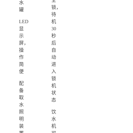
全
水
锁，
罐
待
LED
机
显
30
示
秒
屏，
后
操
自
作
动
简
进
便
入
锁
配
机
备
状
取
态
水
照
饮
明
水
装
机