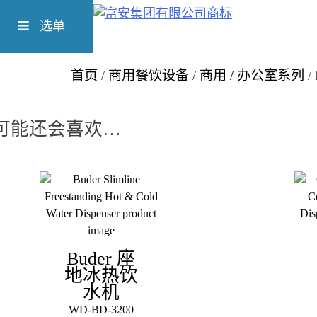
Skip
Richform
to
选单
content
首页
/
商用餐饮设备
/
商用 / 办公室系列
/
可能还会喜欢…
Buder 座
地冰热饮
水机
WD-BD-3200