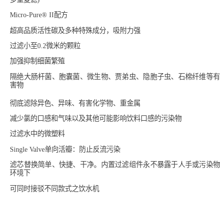
Micro-Pure® II配方
超高品质活性碳及多种特殊成分，吸附力强
过滤小至0.2微米的颗粒
加强抑制细菌繁殖
隔绝大肠杆菌、胞囊菌、微生物、贾弟虫、隐胞子虫、石棉纤维等有
害物
彻底滤除异色、异味、有害化学物、重金属
减少氯的口感和气味以及其他可能影响饮料口感的污染物
过滤水中的微塑料
Single Valve单向活瓣：防止反流污染
滤芯替换简单、快捷、干净。内置过滤组件永不暴露于人手或污染物
环境下
可同时接驳不同款式之饮水机