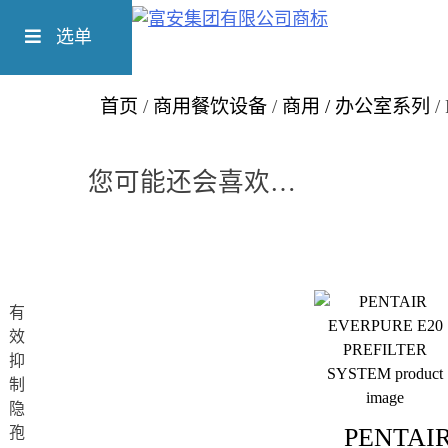
Skip
Richform
to
选单
content
首页
/
商用餐饮设备
/
商用 / 办公室系列
/
您可能还会喜欢…
有
效
抑
制
隐
PENTAI
孢