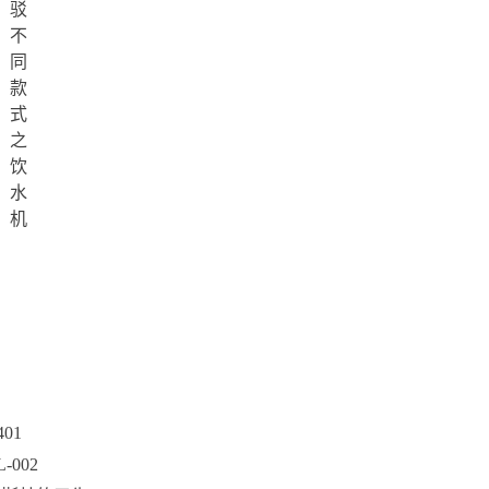
驳
不
同
款
式
之
饮
水
机
401
L-002