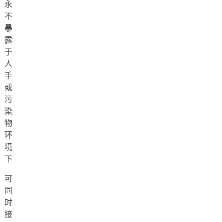
永
不
暴
露
于
人
手
或
污
染
物
环
境
下
可
同
时
接