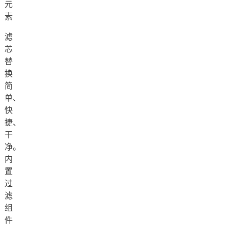
元
素
滤
芯
替
换
简
单、
快
捷、
干
净。
内
置
过
滤
组
件