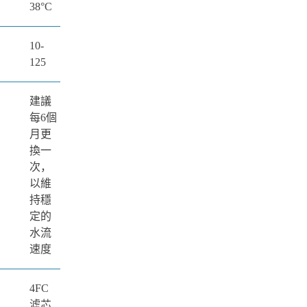
38°C
10-
125
建議
每6個
月更
換一
次，
以維
持穩
定的
水流
速度
4FC
滤芯