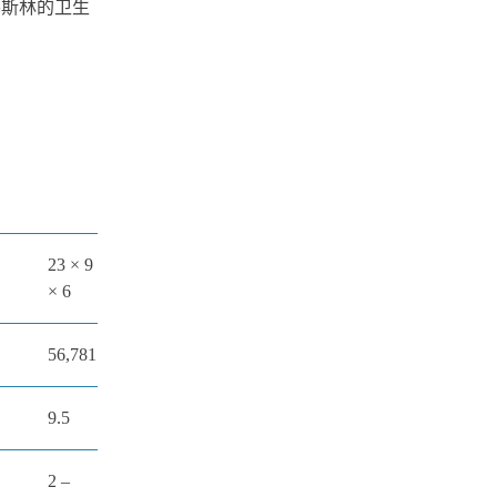
 (符合穆斯林的卫生
23 × 9
× 6
56,781
9.5
2 –