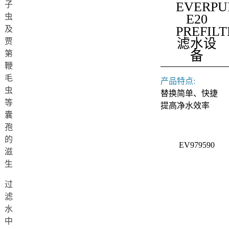
EVERPU
子
E20
虫
PREFILT
及
滤水设
贾
备
第
鞭
毛
产品特点:
虫
替换简单、快捷
等
提高净水效率
囊
孢
的
EV979590
滋
生
过
滤
水
中