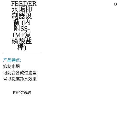
FEEDER
Q
水垢抑
SI
制器设
4C
备 (内
附SS-
IMF复
磷酸盐
棒)
产品特点:
抑制水垢
可配合各款过滤型
号以提高净水效果
EV979845