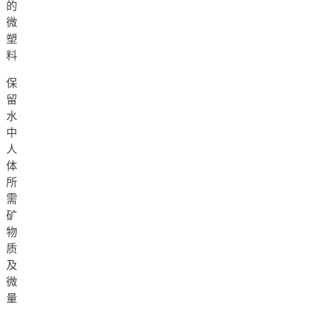
的
微
塑
料
保
留
水
中
人
体
所
需
矿
物
质
及
微
量