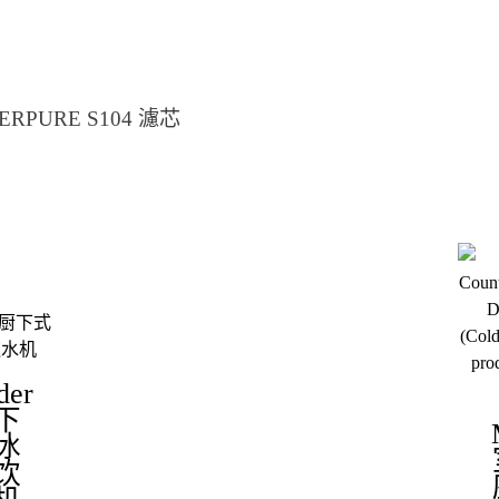
VERPURE S104 濾芯
der
下
冰
饮