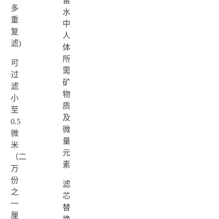
留
多
水
重
中
复
人
滤)
体
所
可
需
过
矿
滤
物
小
质
至
及
0.5
微
微
量
米
元
（二
素
万
份
滤
之
芯
一
替
厘