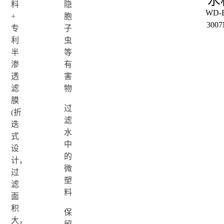
水
料
隐
WD-
+
胞
300
专
子
利
虫
半
等
渗
有
透
害
滤
物
膜
过
(折
滤
迭
水
式
中
设
的
计，
微
过
塑
滤
料
面
积
保
大，