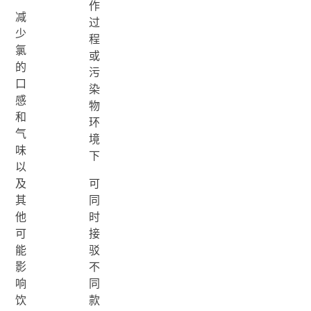
作
减
过
少
程
氯
或
的
污
口
染
感
物
和
环
气
境
味
下
以
及
可
其
同
他
时
可
接
能
驳
影
不
响
同
饮
款