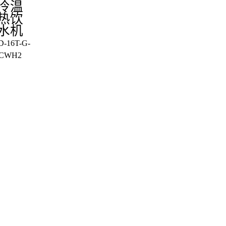
冷温
热饮
水机
-16T-G-
CWH2