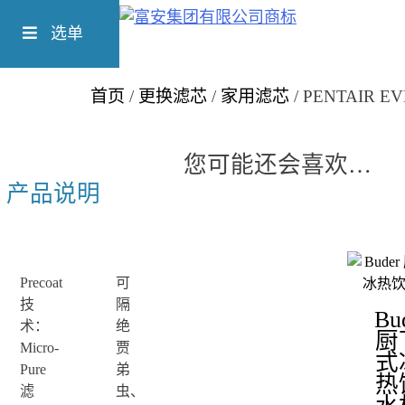
Skip
Richform
to
选单
content
首页
/
更换滤芯
/
家用滤芯
/ PENTAIR E
您可能还会喜欢…
产品说明
Precoat
可
技
隔
Bu
术：
绝
厨
Micro-
贾
式
Pure
弟
热
滤
虫、