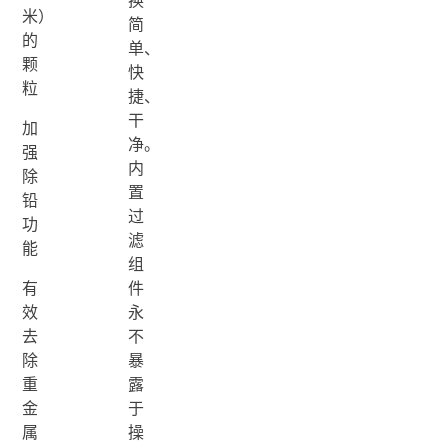
换
米）
简
的
单、
颗
快
粒
捷、
干
加
净。
强
内
除
置
铅
过
功
滤
能
组
有
件
效
永
去
不
除
暴
重
露
金
于
属
操