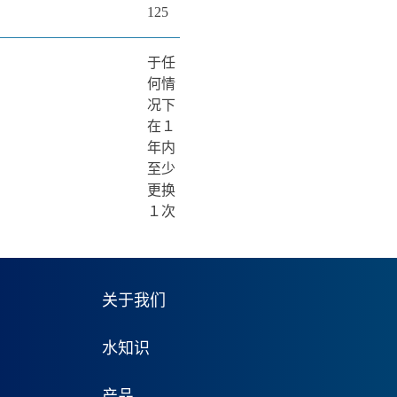
125
于任
何情
况下
在１
年内
至少
更换
１次
关于我们
水知识
产品