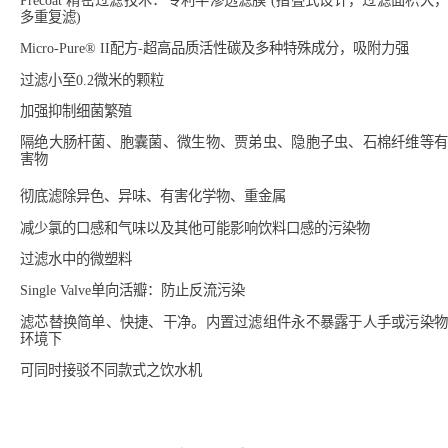
多重复滤)
Micro-Pure® II配方-超高品质活性碳及多种特殊成分，吸附力强
过滤小至0.2微米的颗粒
加强抑制细菌繁殖
隔绝大肠杆菌、胞囊菌、微生物、贾弟虫、隐胞子虫、石棉纤维等有
害物
彻底滤除异色、异味、有害化学物、重金属
减少氯的口感和气味以及其他可能影响饮料口感的污染物
过滤水中的微塑料
Single Valve单向活瓣：防止反流污染
滤芯替换简单、快捷、干净。内置过滤组件永不暴露于人手或污染物
环境下
可同时接驳不同款式之饮水机