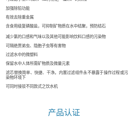
加强除铅功能
有效去除重金属
含食用级复磷酸盐，可抑制矿物质在水中结聚，预防结石
减少氯的口感和气味以及其他可能影响饮料口感的污染物
可隔绝贾弟虫、隐胞子虫等有害物
过滤水中的微塑料
保留水中人体所需矿物质及微量元素
滤芯替换简单、快捷、干净。内置过滤组件永不暴露于操作过程或污
染物环境下
可同时接驳不同款式之饮水机
产品认证