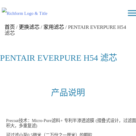
Skip
Richform
to
content
首页
/
更换滤芯
/
家用滤芯
/ PENTAIR EVERPURE H54
滤芯
PENTAIR EVERPURE H54 滤芯
产品说明
Precoat技术：Micro-Pure滤料+ 专利半渗透滤膜 (摺叠式设计，过滤面
积大，多重复滤)
可过滤小至0.5微米（二万份之一厘米）的颗粒