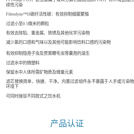
续性污染
Fibredyne™II碳纤活性碳：有效抑制细菌繁殖
过滤小至0.5微米的颗粒
有效去除铅、重金属、铁锈及其他化学污染物
减少氯的口感和气味以及其他可能影响饮料口感的污染物
有效抑制隐孢子虫及贾第鞭毛虫等囊孢的滋生
过滤水中的微塑料
保留水中人体所需矿物质及微量元素
滤芯替换简单、快捷、干净。内置过滤组件永不暴露于人手或污染物
环境下
可同时接驳不同款式之饮水机
产品认证