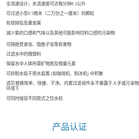
全流速设计，水流速度可达每分钟8.3公升
可过滤小至0.5微米（二万份之一厘米）的颗粒
有效除铅及重金属
减少氯的口感和气味以及其他可能影响饮料口感的污染物
可隔绝贾弟虫、隐胞子虫等有害物
过滤水中的微塑料
保留水中人体所需矿物质及微量元素
可抑制水垢于用水装置 (如咖啡机、制冰机) 中积聚
滤芯替换简单、快捷、干净。内置过滤组件永不暴露于人手或污染物
环境下
可同时接驳不同款式之饮水机
产品认证