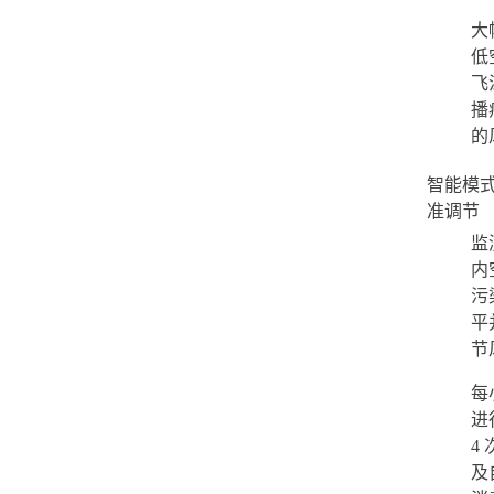
大
低
飞
播
的
智能模式 
准调节
监
内
污
平
节
每
进
4
及