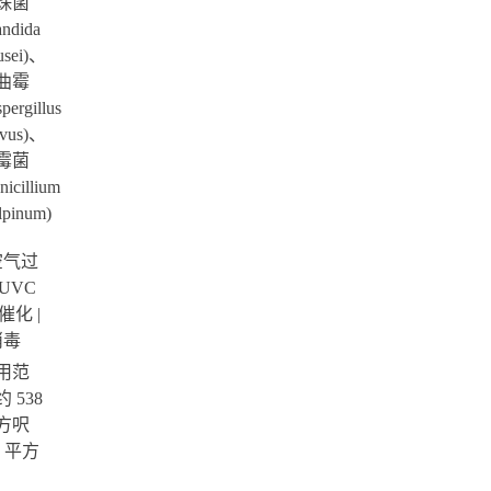
珠菌
andida
usei)、
曲霉
pergillus
avus)、
霉菌
nicillium
lpinum)
空气过
 UVC
催化 |
消毒
用范
 538
方呎
0 平方
）