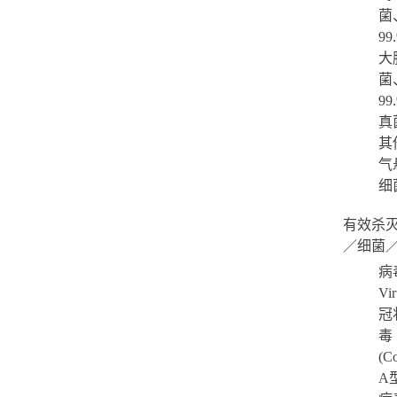
菌
99
大
菌
99
真
其
气
细
有效杀
／细菌
病
Vi
冠
毒
(C
A