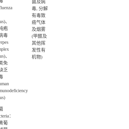
毒
菌及病
fluenza
毒, 分解
有毒致
rus)、
癌气体
纯疱
及烟雾
病毒
(甲醛及
erpes
其他挥
mplex
发性有
rus)、
机物)
类免
缺乏
毒
uman
munodeficiency
us)
菌
cteria：
黄葡