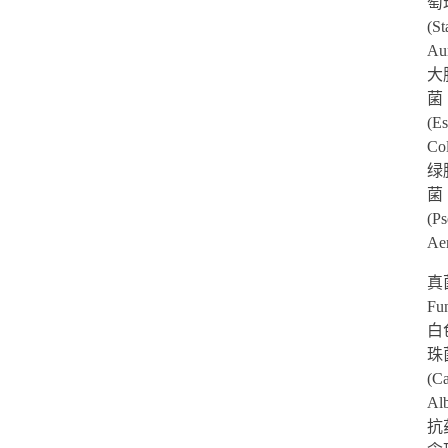
萄
(St
Au
大
菌
(Es
Co
绿
菌
(P
Ae
真
Fu
白
珠
(C
Al
抗