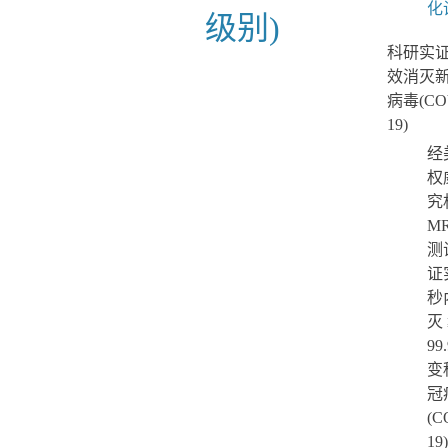
化
级别)
科研实证 
效消灭
病毒(CO
19)
经
权
究
MR
测
证
秒
灭 
99
变
冠
(C
19)