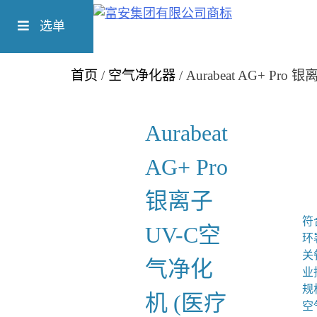
Skip
Richform
to
选单
content
首页
/
空气净化器
/ Aurabeat AG+ P
Aurabeat
AG+ Pro
银离子
符
UV-C空
环
关
气净化
业
规
机 (医疗
空