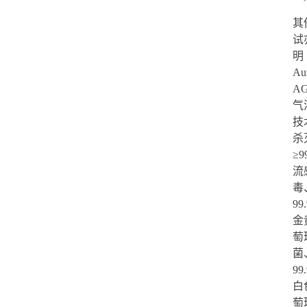
其
试
明
Au
A
气
技
杀
≥9
流
毒
99
金
萄
菌
99
白
萄