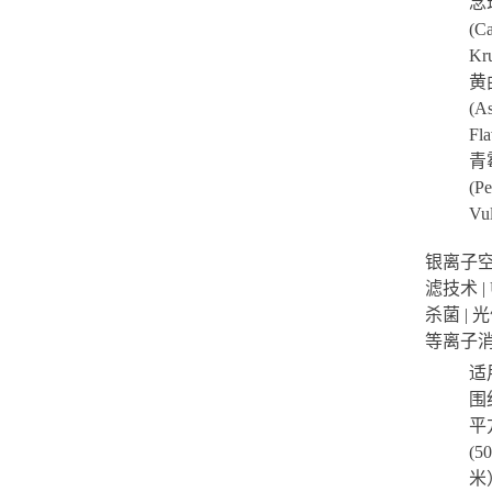
念
(C
Kr
黄
(As
Fl
青
(Pe
Vu
银离子
滤技术 |
杀菌 | 光
等离子
适
围约
平
(5
米