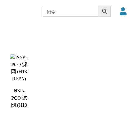
NSP-
PCO 滤
网 (H13
HEPA)