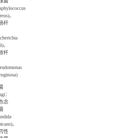
球菌
aphylococcus
reus)、
肠杆
cherichia
li)、
脓杆
seudomonas
ruginosa)
菌
ngi：
色念
菌
andida
bicans)、
药性