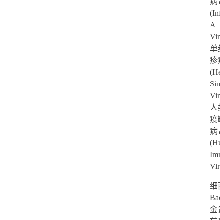
病
(In
A
Vi
单
疹
(H
Si
Vi
人
疫
病
(H
Im
Vir
细
Ba
金