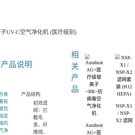
ro 银离子UV-C空气净化机 (医疗级别)
产品说明
合食
产品结构
署有
初效滤
NSP-X1
餐饮
网：拦
/ NSP-
指定
截毛
X2 滤网
格的
发、纤
Aurabeat
套装
气净
维绒、
AG+医
(H12