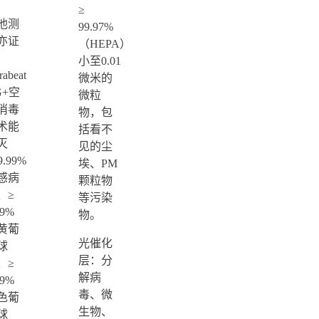
≥
他测
99.97%
亦证
（HEPA）
小至0.01
rabeat
微米的
G+空
微粒
消毒
物，包
术能
括看不
灭
见的尘
9.99%
埃、PM
感病
颗粒物
、≥
等污染
.9%
物。
黄葡
光催化
球
层：分
、≥
解病
.9%
毒、微
色葡
生物、
球