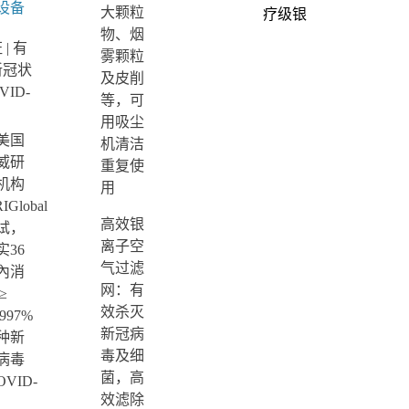
设备
大颗粒
疗级银
HEPA)
物、烟
离子
| 有
雾颗粒
抗病毒
新冠状
及皮削
空气净
VID-
等，可
化机
用吸尘
美国
机清洁
威研
重复使
机构
用
IGlobal
高效银
试，
离子空
实36
气过滤
內消
网：有
≥
效杀灭
.997%
新冠病
种新
毒及细
病毒
菌，高
OVID-
效滤除