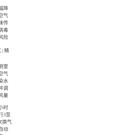
幅降
空气
沫传
病毒
风险
| 精
测室
空气
染水
并调
风量
小时
行3至
 次换气
自动