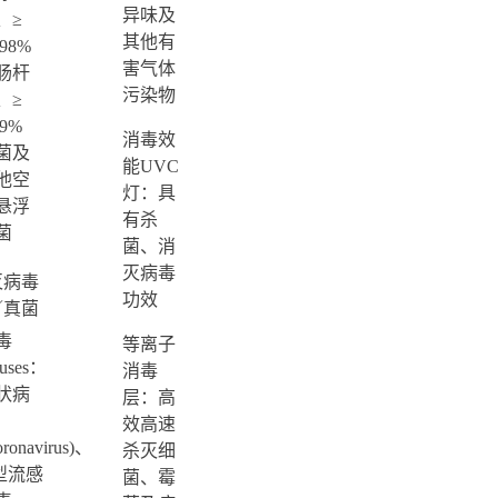
异味及
、≥
其他有
.98%
害气体
肠杆
污染物
、≥
.9%
消毒效
菌及
能UVC
他空
灯：具
悬浮
有杀
菌
菌、消
灭病毒
灭病毒
功效
／真菌
毒
等离子
ruses：
消毒
状病
层：高
效高速
oronavirus)、
杀灭细
型流感
菌、霉