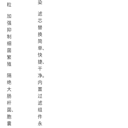
染
粒
滤
加
芯
强
替
抑
换
制
简
细
单、
菌
快
繁
捷、
殖
干
隔
净。
绝
内
大
置
肠
过
杆
滤
菌、
组
胞
件
囊
永