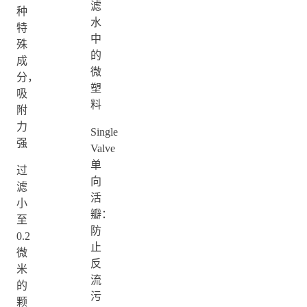
滤
种
水
特
中
殊
的
成
微
分，
塑
吸
料
附
力
Single
强
Valve
单
过
向
滤
活
小
瓣：
至
防
0.2
止
微
反
米
流
的
污
颗