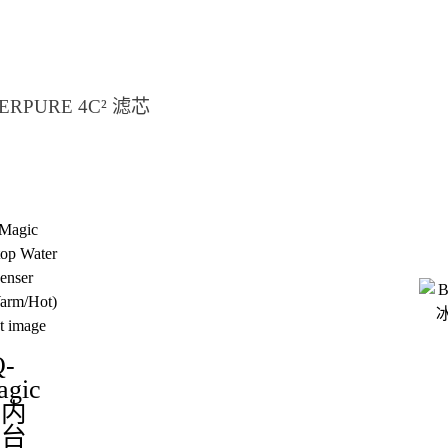
VERPURE 4C² 滤芯
Q-
agic
室内
座台