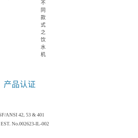
不
同
款
式
之
饮
水
机
产品认证
F/ANSI 42, 53 & 401
EST. No.002623-IL-002