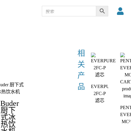
EVERPURE
2FC-P
滤芯
Buder
PEN
厨下
EVE
式冰
MC²
热饮