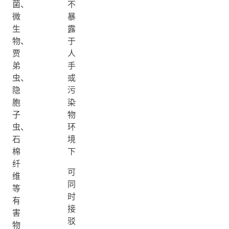
菌、
不
微
暴
生
露
物、
于
贾
人
弟
手
虫、
或
隐
污
胞
染
子
物
虫、
环
石
境
棉
下
纤
可
维
同
等
时
有
接
害
驳
物