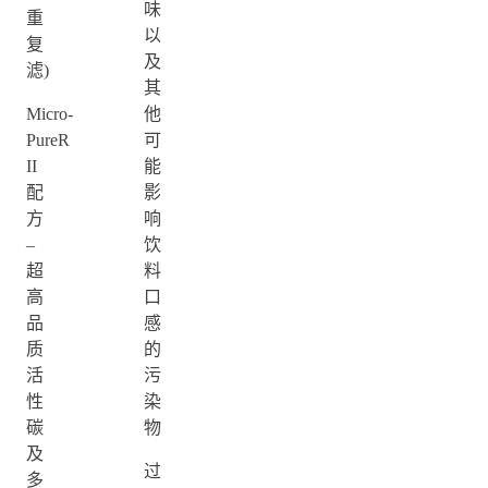
味
重
以
复
及
滤)
其
Micro-
他
PureR
可
II
能
配
影
方
响
–
饮
超
料
高
口
品
感
质
的
活
污
性
染
碳
物
及
过
多