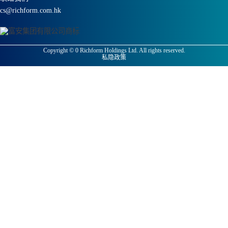
cs@richform.com.hk
Copyright ©
0
Richform Holdings Ltd. All rights reserved.
私隐政策