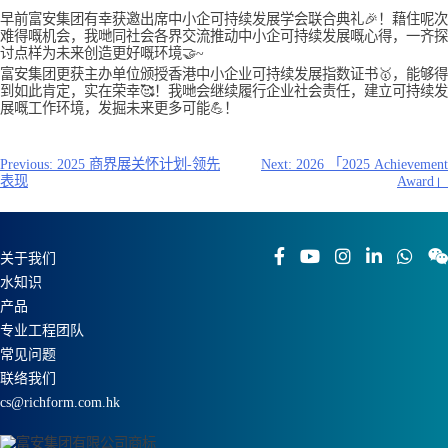
早前富安集团有幸获邀出席中小企可持续发展学会联合典礼🎉！藉住呢次
难得嘅机会，我哋同社会各界交流推动中小企可持续发展嘅心得，一齐探
讨点样为未来创造更好嘅环境🤝~
富安集团更获主办单位颁授香港中小企业可持续发展指数证书🥇，能够得
到如此肯定，实在荣幸🥰！我哋会继续履行企业社会责任，建立可持续发
展嘅工作环境，发掘未来更多可能💪！
文
Previous:
2025 商界展关怀计划-领先
Next:
2026 「2025 Achievement
表现
Award」
章
导
航
关于我们
水知识
产品
专业工程团队
常见问题
联络我们
cs@richform.com.hk