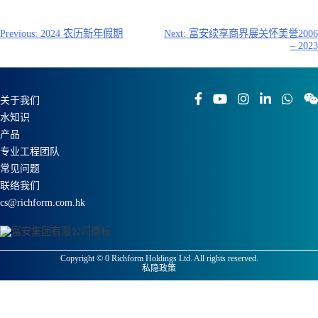
文
Previous:
2024 农历新年假期
Next:
富安续享商界展关怀美誉2006
– 2023
章
导
航
关于我们
水知识
产品
专业工程团队
常见问题
联络我们
cs@richform.com.hk
Copyright ©
0
Richform Holdings Ltd. All rights reserved.
私隐政策