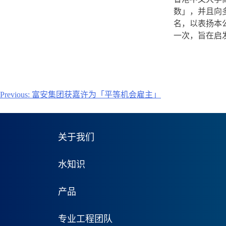
数」，并且向
名，以表扬本
一次，旨在启
文
Previous:
富安集团获嘉许为「平等机会雇主」
章
导
关于我们
航
水知识
产品
专业工程团队