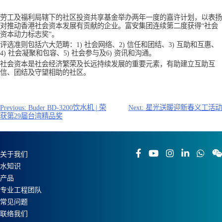
劳工及福利局辖下的社区投资共享基金举办两年一度的嘉许计划，以表扬
对推动香港社会资本发展有贡献的企业。富安集团连续第二度获得“社会
资本动力标志奖”。
评选准则包括六大范畴：1) 社会网络、2) 信任和团结、3) 互助和互惠、
4) 社会凝聚和包容、5) 社会参与及6) 资讯和沟通。
社会资本是社会经济繁荣及长远持续发展的重要元素，有助建立互助互
信、团结及守望相助的社区。
文
Previous:
Buder BD-3200饮水机 | 荣
Next:
星光送暖迎新春义工活动
获第29届台湾精品奖
章
导
航
关于我们
水知识
产品
专业工程团队
常见问题
联络我们