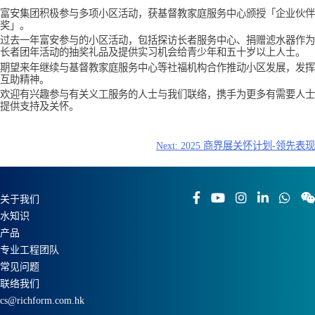
富安集团积极参与多项小区活动，获基督教家庭服务中心颁授「企业伙伴
奖」。
过去一年富安参与的小区活动，包括探访长者服务中心、捐赠滤水器作为
长者团年活动的抽奖礼品及提供实习机会给青少年和五十岁以上人士。
期望来年继续与基督教家庭服务中心等社福机构合作推动小区发展，发挥
互助精神。
欢迎有兴趣参与有关义工服务的人士与我们联络，携手为更多有需要人士
提供支持及关怀。
文
Next:
2025 商界展关怀计划-领先表现
章
导
航
关于我们
水知识
产品
专业工程团队
常见问题
联络我们
cs@richform.com.hk