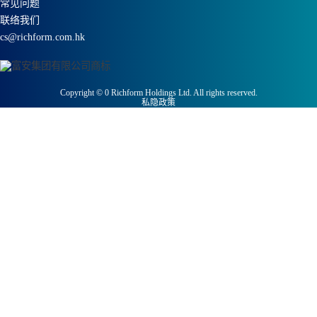
常见问题
联络我们
cs@richform.com.hk
Copyright ©
0
Richform Holdings Ltd. All rights reserved.
私隐政策