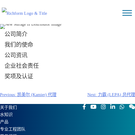
Skip
Richform
to
content
公司简介
我们的使命
公司资讯
企业社会责任
奖项及认证
文
Previous:
凯美尔 (Kamier) 代理
Next:
力霸 (LEPA) 总代理
章
关于我们
导
水知识
航
产品
专业工程团队