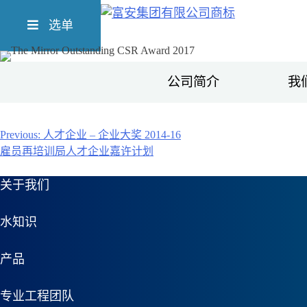
Skip
Richform
to
选单
content
公司简介
我
文
Previous:
人才企业 – 企业大奖 2014-16
雇员再培训局人才企业嘉许计划
章
关于我们
导
航
水知识
产品
专业工程团队