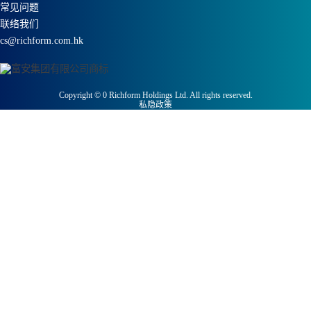
常见问题
联络我们
cs@richform.com.hk
Copyright ©
0
Richform Holdings Ltd. All rights reserved.
私隐政策