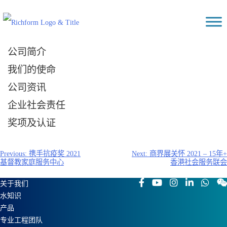
Skip
Richform
to
content
公司简介
我们的使命
公司资讯
企业社会责任
奖项及认证
文
Previous:
携手抗疫奖 2021
Next:
商界展关怀 2021 – 15年+
基督教家庭服务中心
香港社会服务联会
章
导
关于我们
航
水知识
产品
专业工程团队