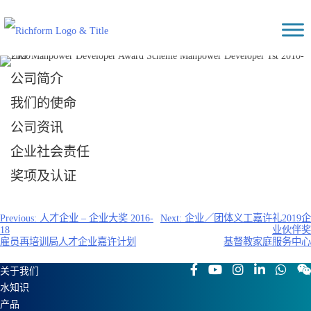
Skip
Richform
to
content
公司简介
我们的使命
公司资讯
企业社会责任
奖项及认证
文
Previous:
人才企业 – 企业大奖 2016-
Next:
企业／团体义工嘉许礼2019企
18
业伙伴奖
章
雇员再培训局人才企业嘉许计划
基督教家庭服务中心
导
航
关于我们
水知识
产品