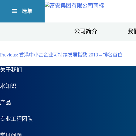
Skip
Richform
to
选单
content
公司简介
我
文
Previous:
香港中小企企业可持续发展指数 2013 – 排名首位
章
关于我们
导
水知识
航
产品
专业工程团队
常见问题