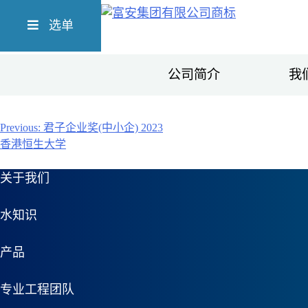
Skip
Richform
to
选单
content
公司简介
我
文
Previous:
君子企业奖(中小企) 2023
香港恒生大学
章
关于我们
导
航
水知识
产品
专业工程团队