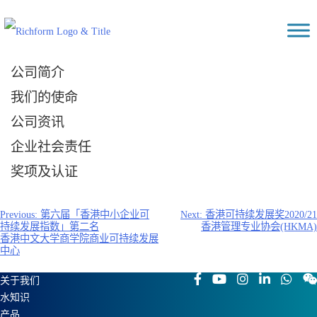
Skip
Richform
to
content
公司简介
我们的使命
公司资讯
企业社会责任
奖项及认证
文
Previous:
第六届「香港中小企业可
Next:
香港可持续发展奖2020/21
持续发展指数」第二名
香港管理专业协会(HKMA)
章
香港中文大学商学院商业可持续发展
导
中心
航
关于我们
水知识
产品