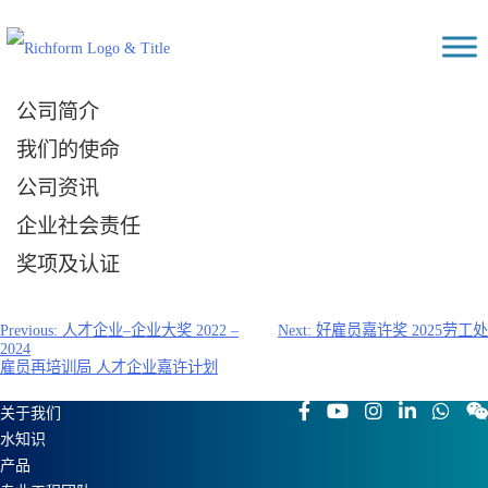
Skip
Richform
to
content
公司简介
我们的使命
公司资讯
企业社会责任
奖项及认证
文
Previous:
人才企业–企业大奖 2022 –
Next:
好雇员嘉许奖 2025劳工处
2024
章
雇员再培训局 人才企业嘉许计划
导
航
关于我们
水知识
产品