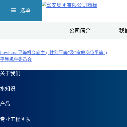
Skip
Richform
to
选单
content
公司简介
我
文
Previous:
平等机会雇主 (“性别平等”及“家庭岗位平等”)
平等机会委员会
章
关于我们
导
航
水知识
产品
专业工程团队