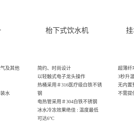
备
枱下式饮水机
挂
氯气及其他
简约、时尚设计
超薄纤巧设
以轻触式电子龙头操作
3秒升
热桶采用＃316医疗级白铁不锈
无内置
樽装水
钢
不需提
电热管采用＃304白铁不锈钢
冰水冷冻效果绝佳 : 温度最低
可达6°C