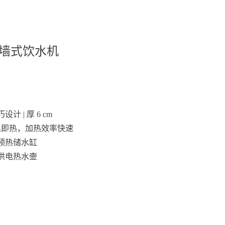
墙式饮水机
计 | 厚 6 cm
温即热，加热效率快速
预热储水缸
供电热水壸