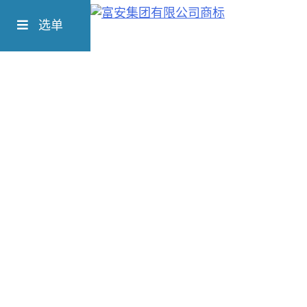
Skip
Richform
to
选单
content