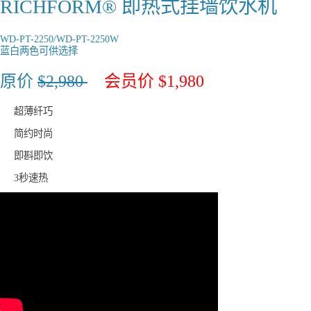
RICHFORM®
即热式挂墙饮水机
WD-PT-2250/WD-PT-2250W
蓝白两色可供选择
原价
$2,980
会员价 $1,980
超薄纤巧
简约时尚
即斟即饮
3秒速热