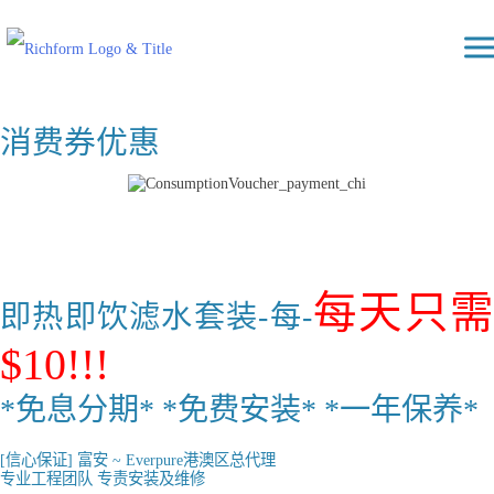
Skip
Richform
to
content
消费券优惠
每天只
即热即饮滤水套装-每-
$10!!!
*免息分期* *免费安装*
*一年保养*
[信心保证] 富安 ~ Everpure港澳区总代理
专业工程团队 专责安装及维修