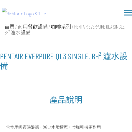
Skip
Richform
to
content
首頁
/
商用餐飲設備
/
咖啡系列
/ PENTAIR EVERPURE QL3 SINGLE,
BH² 濾水設備
PENTAIR EVERPURE QL3 SINGLE, BH² 濾水設
備
產品說明
含食用級複磷酸鹽，減少水垢積聚，令咖啡機更耐用