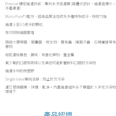
Precoat 精密過濾技術：專利半滲透濾膜 (摺疊式設計，過濾面積大，
多重複濾)
Micro-Pure® II配方 – 超高品質活性碳及多種特殊成分，吸附力強
過濾小至0.5微米的顆粒
有效抑制細菌繁殖
隔絕大腸桿菌、胞囊菌、微生物、賈弟蟲、隱胞子蟲、石棉纖維等有
害物
徹底濾除異色、異味、有害化學物、重金屬
減少氯的口感和氣味以及其他可能影響飲料口感的污染物
過濾水中的微塑膠
Single Valve單向活瓣：防止反流污染
濾芯替換簡單、快捷、乾淨。內置過濾組件永不暴露於人手或污染物
環境下
產品認證