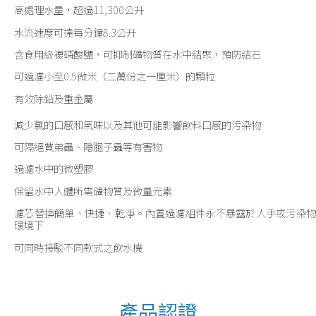
高處理水量，超過11,300公升
水流速度可達每分鐘8.3公升
含食用級複磷酸鹽，可抑制礦物質在水中結聚，預防結石
可過濾小至0.5微米（二萬份之一厘米）的顆粒
有效除鉛及重金屬
減少氯的口感和氣味以及其他可能影響飲料口感的污染物
可隔絕賈弟蟲、隱胞子蟲等有害物
過濾水中的微塑膠
保留水中人體所需礦物質及微量元素
濾芯替換簡單、快捷、乾淨。內置過濾組件永不暴露於人手或污染物
環境下
可同時接駁不同款式之飲水機
產品認證