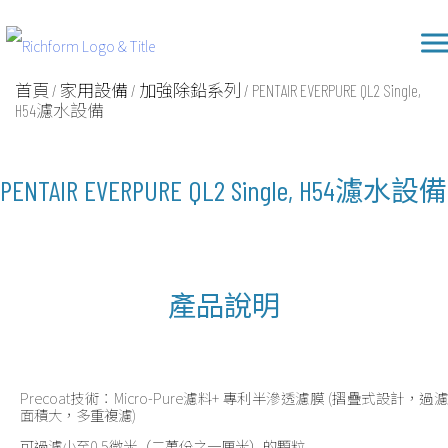
Skip
Richform
to
content
首頁
/
家用設備
/
加強除鉛系列
/ PENTAIR EVERPURE QL2 Single,
H54濾水設備
PENTAIR EVERPURE QL2 Single, H54濾水設備
產品說明
Precoat技術：Micro-Pure濾料+ 專利半滲透濾膜 (摺疊式設計，過濾
面積大，多重複濾)
可過濾小至0.5微米（二萬份之一厘米）的顆粒