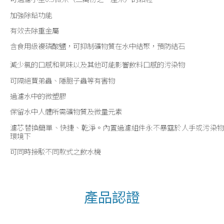
加強除鉛功能
有效去除重金屬
含食用級複磷酸鹽，可抑制礦物質在水中結聚，預防結石
減少氯的口感和氣味以及其他可能影響飲料口感的污染物
可隔絕賈弟蟲、隱胞子蟲等有害物
過濾水中的微塑膠
保留水中人體所需礦物質及微量元素
濾芯替換簡單、快捷、乾淨。內置過濾組件永不暴露於人手或污染物
環境下
可同時接駁不同款式之飲水機
產品認證