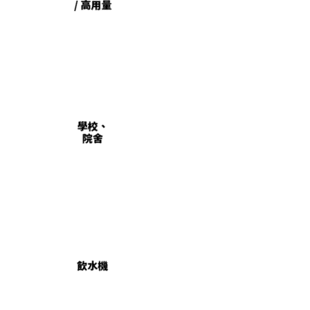
/ 高用量
學校、
院舍
飲水機