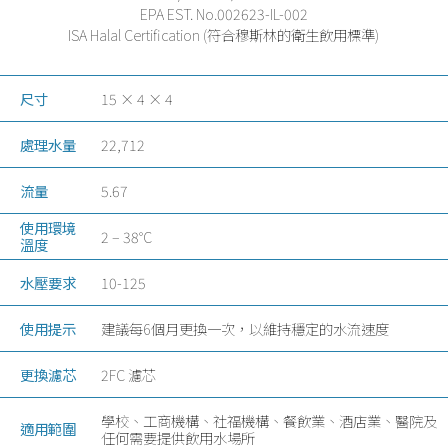
EPA EST. No.002623-IL-002
ISA Halal Certification (符合穆斯林的衛生飲用標準)
尺寸
15 × 4 × 4
處理水量
22,712
流量
5.67
使用環境
2 – 38°C
溫度
水壓要求
10-125
使用提示
建議每6個月更換一次，以維持穩定的水流速度
更換濾芯
2FC 濾芯
學校、工商機構、社福機構、餐飲業、酒店業、醫院及
適用範圍
任何需要提供飲用水場所