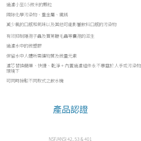
過濾小至0.5微米的顆粒
隔除化學污染物、重金屬、鐵銹
減少氯的口感和氣味以及其他可能影響飲料口感的污染物
有效抑制隱孢子蟲及賈第鞭毛蟲等囊孢的滋生
過濾水中的微塑膠
保留水中人體所需礦物質及微量元素
濾芯替換簡單、快捷、乾淨。內置過濾組件永不暴露於人手或污染物
環境下
可同時接駁不同款式之飲水機
產品認證
NSF/ANSI 42, 53 & 401