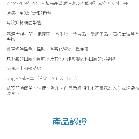
Micro-Pure® II配方 – 超高品質活性碳及多種特殊成分，吸附力強
過濾小至0.5微米的顆粒
有效抑制細菌繁殖
隔絕大腸桿菌、胞囊菌、微生物、賈弟蟲、隱胞子蟲、石棉纖維等有
害物
徹底濾除異色、異味、有害化學物、重金屬
減少氯的口感和氣味以及其他可能影響飲料口感的污染物
過濾水中的微塑膠
Single Valve單向活瓣：防止反流污染
濾芯替換簡單、快捷、乾淨。內置過濾組件永不暴露於人手或污染物
環境下
產品認證