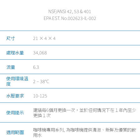
NSF/ANSI 42, 53 & 401
EPA EST. No.002623-IL-002
尺寸
21 × 4 × 4
處理水量
34,068
流量
6.3
使用環境溫
2 – 38°C
度
水壓要求
10-125
建議每6個月更換一次，並於任何情況下在１年內至少
使用提示
更換１次
咖啡機專用系列, 為咖啡機提供清澈、新鮮及優質的飲
適用範圍
用水