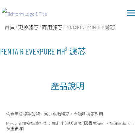
Skip
Richform
to
content
首頁
/
更換濾芯
/
商用濾芯
/ PENTAIR EVERPURE MH² 濾芯
PENTAIR EVERPURE MH² 濾芯
產品說明
含食用級複磷酸鹽，減少水垢積聚，令咖啡機更耐用
Precoat 精密過濾技術：專利半滲透濾膜 (摺疊式設計，過濾面積大，
多重複濾)