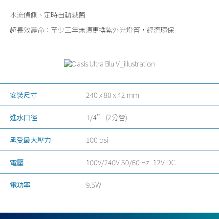
水流偵側、定時自動滅菌
超長效壽命：至少三年無須更換紫外光燈管，經濟環保
安裝尺寸
240 x 80 x 42 mm
進水口徑
1/4” (2分管)
承受最大壓力
100 psi
電壓
100V/240V 50/60 Hz -12V DC
電功率
9.5W