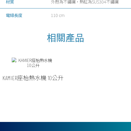
材質
外殼為不鏽鋼，熱缸為SUS304不鏽鋼
電線長度
110 cm
KAMIER座枱熱水機 10公升