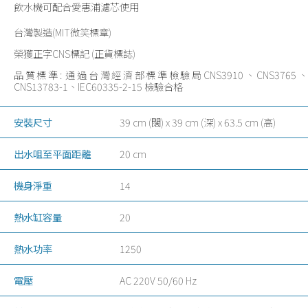
飲水機可配合愛惠浦濾芯使用
台灣製造(MIT微笑標章)
榮獲正字CNS標記 (正貨標誌)
品質標準: 通過台灣經濟部標準檢驗局CNS3910、CNS3765、
CNS13783-1、IEC60335-2-15 檢驗合格
安裝尺寸
39 cm (闊) x 39 cm (深) x 63.5 cm (高)
出水咀至平面距離
20 cm
機身淨重
14
熱水缸容量
20
熱水功率
1250
電壓
AC 220V 50/60 Hz