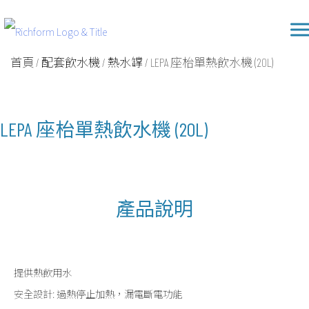
Skip
Richform
to
content
首頁
/
配套飲水機
/
熱水罉
/ LEPA 座枱單熱飲水機 (20L)
LEPA 座枱單熱飲水機 (20L)
產品說明
提供熱飲用水
安全設計: 過熱停止加熱，漏電斷電功能