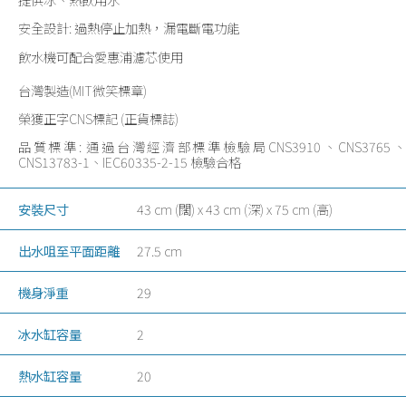
安全設計: 過熱停止加熱，漏電斷電功能
飲水機可配合愛惠浦濾芯使用
台灣製造(MIT微笑標章)
榮獲正字CNS標記 (正貨標誌)
品質標準: 通過台灣經濟部標準檢驗局CNS3910、CNS3765、
CNS13783-1、IEC60335-2-15 檢驗合格
安裝尺寸
43 cm (闊) x 43 cm (深) x 75 cm (高)
出水咀至平面距離
27.5 cm
機身淨重
29
冰水缸容量
2
熱水缸容量
20