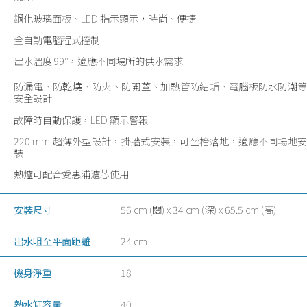
鋼化玻璃面板、LED 指示顯示，時尚、便捷
全自動電腦程式控制
出水溫度 99°，適應不同場所的供水需求
防漏電、防乾燒、防火、防開蓋、加熱管防結垢、電腦板防水防潮等
安全設計
故障時自動保護，LED 顯示警報
220 mm 超薄外型設計，掛牆式安裝，可坐枱落地，適應不同場地安
裝
熱爐可配合愛惠浦濾芯使用
安裝尺寸
56 cm (闊) x 34 cm (深) x 65.5 cm (高)
出水咀至平面距離
24 cm
機身淨重
18
熱水缸容量
40