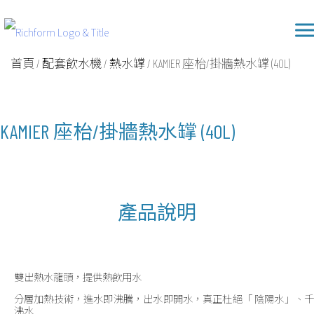
Skip
Richform
to
content
首頁
/
配套飲水機
/
熱水罉
/ KAMIER 座枱/掛牆熱水罉 (40L)
KAMIER 座枱/掛牆熱水罉 (40L)
產品說明
雙出熱水龍頭，提供熱飲用水
分層加熱技術，進水即沸騰，出水即開水，真正杜絕「 陰陽水」、千
沸水