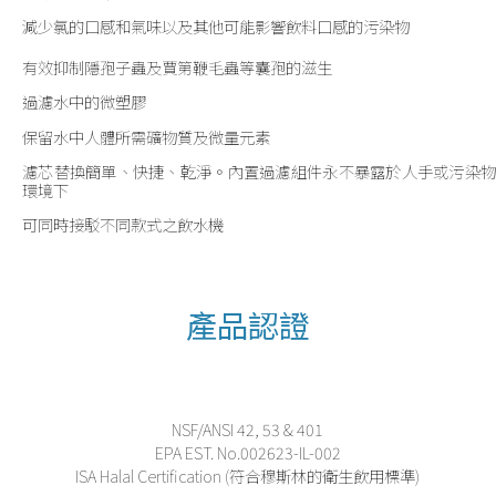
減少氯的口感和氣味以及其他可能影響飲料口感的污染物
有效抑制隱孢子蟲及賈第鞭毛蟲等囊孢的滋生
過濾水中的微塑膠
保留水中人體所需礦物質及微量元素
濾芯替換簡單、快捷、乾淨。內置過濾組件永不暴露於人手或污染物
環境下
可同時接駁不同款式之飲水機
產品認證
NSF/ANSI 42, 53 & 401
EPA EST. No.002623-IL-002
ISA Halal Certification (符合穆斯林的衛生飲用標準)