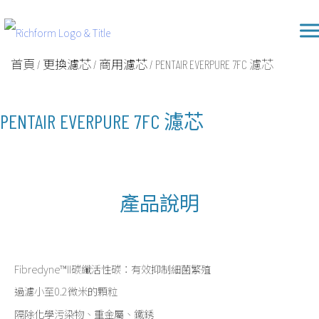
Skip
Richform
to
content
首頁
/
更換濾芯
/
商用濾芯
/ PENTAIR EVERPURE 7FC 濾芯
PENTAIR EVERPURE 7FC 濾芯
產品說明
Fibredyne™II碳纖活性碳：有效抑制細菌繁殖
過濾小至0.2微米的顆粒
隔除化學污染物、重金屬、鐵銹