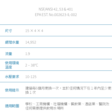
NSF/ANSI 42, 53 & 401
EPA EST. No.002623-IL-002
尺寸
15 × 4 × 4
處理水量
14,952
流量
1.9
使用環境
2 – 38°C
溫度
水壓要求
10-125
建議每6個月更換一次，並於任何情況下在１年內至少更
使用提示
換１次
學校、工商機構、社福機構、餐飲業、酒店業、醫院及
適用範圍
任何需要提供飲用水場所