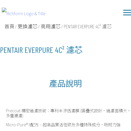
Skip
Richform
to
content
首頁
/
更換濾芯
/
商用濾芯
/ PENTAIR EVERPURE 4C² 濾芯
PENTAIR EVERPURE 4C² 濾芯
產品說明
Precoat 精密過濾技術：專利半滲透濾膜 (摺疊式設計，過濾面積大，
多重複濾)
Micro-Pure® II配方 – 超高品質活性碳及多種特殊成分，吸附力強