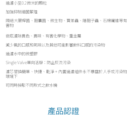
過濾小至0.2微米的顆粒
加強抑制細菌繁殖
隔絕大腸桿菌、胞囊菌、微生物、賈弟蟲、隱胞子蟲、石棉纖維等有
害物
徹底濾除異色、異味、有害化學物、重金屬
減少氯的口感和氣味以及其他可能影響飲料口感的污染物
過濾水中的微塑膠
Single Valve單向活瓣：防止反流污染
濾芯替換簡單、快捷、乾淨。內置過濾組件永不暴露於人手或污染物
環境下
可同時接駁不同款式之飲水機
產品認證