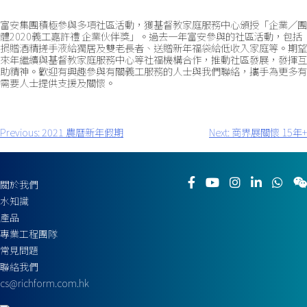
富安集團積極參與多項社區活動，獲基督教家庭服務中心頒授「企業／團
體2020義工嘉許禮 企業伙伴獎」。過去一年富安參與的社區活動，包括
捐贈酒精搓手液給獨居及雙老長者、送贈新年福袋給低收入家庭等。期望
來年繼續與基督教家庭服務中心等社福機構合作，推動社區發展，發揮互
助精神。歡迎有興趣參與有關義工服務的人士與我們聯絡，攜手為更多有
需要人士提供支援及關懷。
Previous:
2021 農曆新年假期
Next:
商界展關懷 15年+
文
章
導
覽
關於我們
水知識
產品
專業工程團隊
常見問題
聯絡我們
cs@richform.com.hk