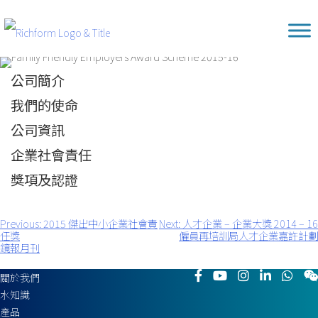
Skip
Richform
to
content
公司簡介
我們的使命
公司資訊
企業社會責任
獎項及認證
Previous:
2015 傑出中小企業社會責
Next:
人才企業 – 企業大獎 2014 – 16
文
任獎
僱員再培訓局人才企業嘉許計劃
章
鏡報月刊
導
覽
關於我們
水知識
產品