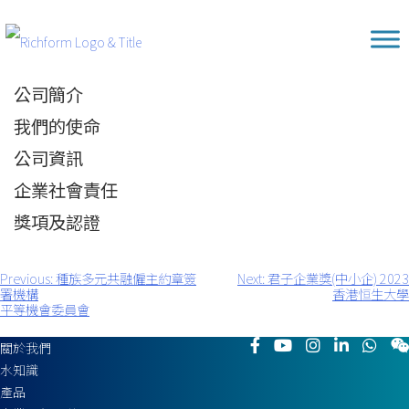
Skip
Richform
to
content
公司簡介
我們的使命
公司資訊
企業社會責任
獎項及認證
Previous:
種族多元共融僱主約章簽
Next:
君子企業獎(中小企) 2023
文
署機構
香港恒生大學
章
平等機會委員會
導
覽
關於我們
水知識
產品